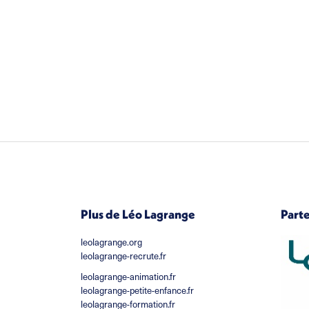
Plus de Léo Lagrange
Part
leolagrange.org
leolagrange-recrute.fr
leolagrange-animation.fr
leolagrange-petite-enfance.fr
leolagrange-formation.fr