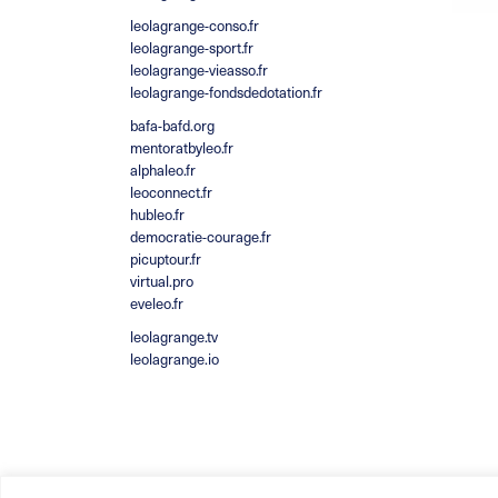
leolagrange-conso.fr
leolagrange-sport.fr
leolagrange-vieasso.fr
leolagrange-fondsdedotation.fr
bafa-bafd.org
mentoratbyleo.fr
alphaleo.fr
leoconnect.fr
hubleo.fr
democratie-courage.fr
picuptour.fr
virtual.pro
eveleo.fr
leolagrange.tv
leolagrange.io