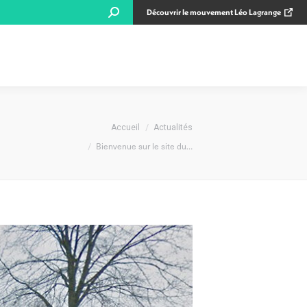
Recherche
Découvrir le mouvement Léo Lagrange
:
Vous êtes ici :
Accueil
Actualités
Bienvenue sur le site du…