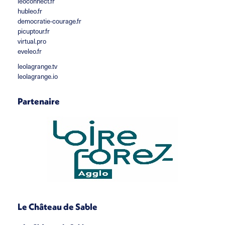
leoconnect.fr
hubleo.fr
democratie-courage.fr
picuptour.fr
virtual.pro
eveleo.fr
leolagrange.tv
leolagrange.io
Partenaire
Le Château de Sable