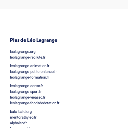
Plus de Léo Lagrange
leolagrange.org
leolagrange-recrute.fr
leolagrange-animation.fr
leolagrange-petite-enfance.fr
leolagrange-formation.fr
leolagrange-conso.fr
leolagrange-sport.fr
leolagrange-vieasso.fr
leolagrange-fondsdedotation.fr
bafa-bafd.org
mentoratbyleo.fr
alphaleo.fr