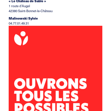
« Le Château de Sable »
1 route d’Augel
42380 Saint-Bonnet-le-Château
Malinowski Sylvie
04.77.01.49.31
06 49 60 49 04
sylvie.malinowski@leolagrange.org
Du lundi au vendredi de 7h30 à 18h30 (hors jours fériés)